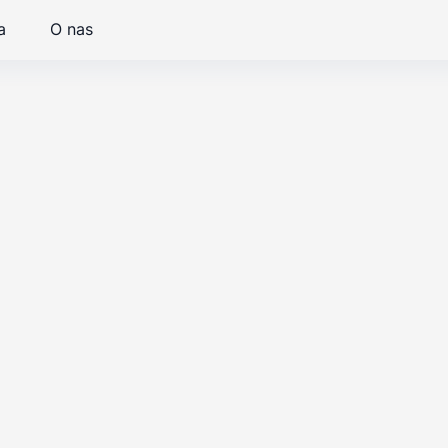
a
O nas
Ślad węglowy i
Transfor
dekarbonizacja
efektywn
przedsię
-
•
erski
Starszy konsultant
15
.
12
.
2022