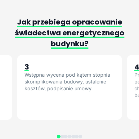
Jak
przebiega
opracowanie
świadectwa
energetycznego
budynku?
3
Wstępna wycena pod kątem stopnia
P
skomplikowania budowy, ustalenie
p
kosztów, podpisanie umowy.
c
b