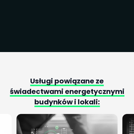
Zapoznałem się i akceptuję treść
Regulaminu
oraz
Polityki
prywatności
. Wyrażam zgodę na przetwarzanie przez
VIVERNO Sp. z o.o. z siedzibą w Warszawie moich danych
osobowych zawartych w formularzu w celu udzielenia
odpowiedzi na zadane poprzez formularz pytania.
Usługi
powiązane
ze
świadectwami
energetycznymi
budynków
i
lokali: