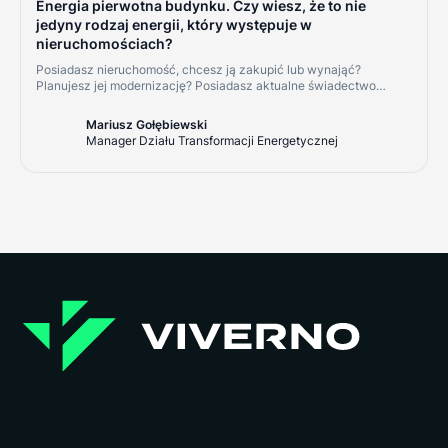
Energia pierwotna budynku. Czy wiesz, że to nie
jedyny rodzaj energii, który występuje w
nieruchomościach?
Posiadasz nieruchomość, chcesz ją zakupić lub wynająć?
Planujesz jej modernizację? Posiadasz aktualne świadectwo
charakterystyki energetycznej budynku lub planujesz je wykonać?
Oto co musisz wiedzieć.
Mariusz Gołębiewski
Manager Działu Transformacji Energetycznej