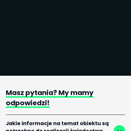
Zobacz dane kontaktowe
Dodaj na LinkedIn
Masz
pytania?
My
mamy
odpowiedzi!
Jakie informacje na temat obiektu są
potrzebne do realizacji świadectwa