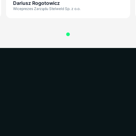
Dariusz Rogotowicz
Wiceprezes Zarządu Stelweld Sp. z o.o.
Manager i lider zespołu ESG