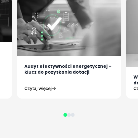
o
Audyt efektywności energetycznej –
klucz do pozyskania dotacji
W
d
Czytaj więcej
Cz