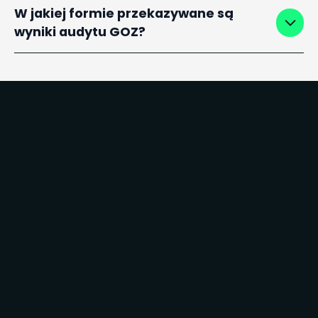
W jakiej formie przekazywane są
wyniki audytu GOZ?
Zamów
bezpłatną
konsultację
z
ekspertem/ką
VIVERNO
Telefon
+48 22 290 23 42
Email