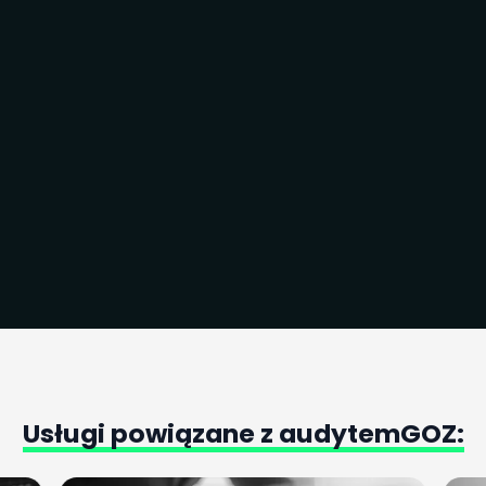
Zapoznałem się i akceptuję treść
Regulaminu
oraz
Polityki
prywatności
. Wyrażam zgodę na przetwarzanie przez
VIVERNO Sp. z o.o. z siedzibą w Warszawie moich danych
osobowych zawartych w formularzu w celu udzielenia
odpowiedzi na zadane poprzez formularz pytania.
Usługi
powiązane
z
audytem
GOZ: